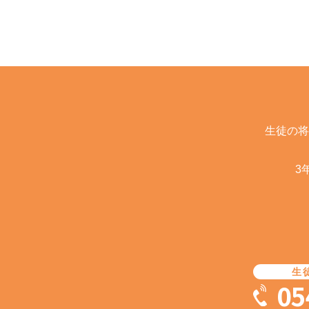
生徒の将
3
生
05